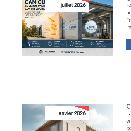
juillet 2026
Fa
ne
F
in
C
janvier 2026
La
e
co