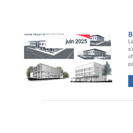
B
juin 2025
La
s’
ch
pa