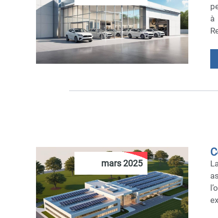
pe
à
Re
C
mars 2025
L
as
l’
ex