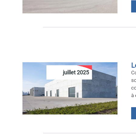
L
juillet 2025
C
so
co
à 