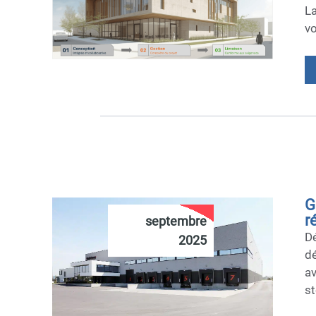
La
vo
G
r
septembre
Dé
2025
dé
a
st