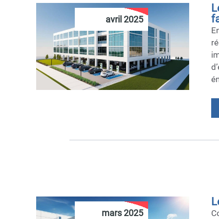
L
f
avril 2025
E
ré
im
d
én
L
mars 2025
Co